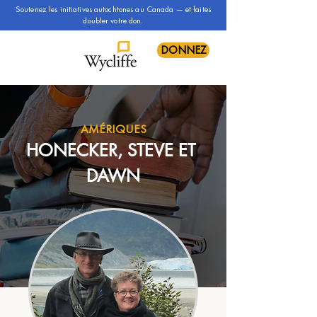
Soutenez les initiatives autochtones au Canada — et faites
doubler votre don.
DONNEZ
AMÉRIQUES
HONECKER, STEVE ET 
DAWN