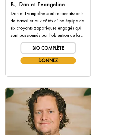
B., Dan et Evangeline
Dan et Evangeline sont reconnaissants 
de travailler aux côtés d’une équipe de 
six croyants zapotèques engagés qui 
sont passionnés par l’obtention de la 
Parole de Dieu dans la langue de leur 
BIO COMPLÈTE
peuple. Des parties des Écritures et du 
matériel audiovisuel sont maintenant 
DONNEZ
utilisées dans toute la région, et ils font 
confiance à Dieu pour que…