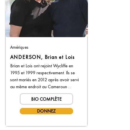
Amériques
ANDERSON, Brian et Lois
Brian et Lois ont rejoint Wycliffe en 
1995 et 1999 respectivement. Ils se 
sont mariés en 2012 après avoir servi 
au même endroit au Cameroun 
pendant de nombreuses années. Brian 
BIO COMPLÈTE
est originaire de Californie et a occupé 
des postes dans le support 
DONNEZ
informatique, la composition des 
Écritures, la gestion du réseau et 
maintenant les rapports…