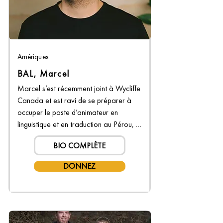
Amériques
BAL, Marcel
Marcel s’est récemment joint à Wycliffe 
Canada et est ravi de se préparer à 
occuper le poste d’animateur en 
linguistique et en traduction au Pérou, 
où il a déjà effectué deux stages chez 
BIO COMPLÈTE
Wycliffe. La passion de Marcel pour la 
traduction de la Bible a été cimentée 
DONNEZ
lorsqu’il a observé un pasteur local 
utilisant les…