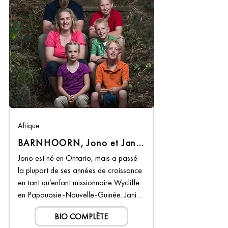
Afrique
BARNHOORN, Jono et Janice
Jono est né en Ontario, mais a passé 
la plupart de ses années de croissance 
en tant qu’enfant missionnaire Wycliffe 
en Papouasie-Nouvelle-Guinée. Janice 
a grandi dans le Sud de l’Ontario. Ils se 
BIO COMPLÈTE
sont joints à Wycliffe en 2006 alors 