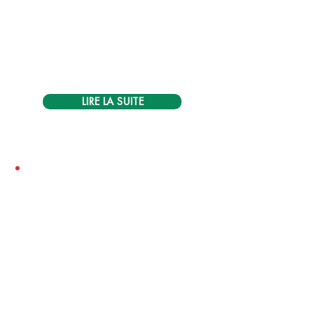
consacré leur vie à rendre la 
Parole de Dieu accessible à tous.

‎ 

LIRE LA SUITE
FONDS D’URGENCE
Offrez un soutien à court terme 
aux missionnaires qui traversent 
une situation d'urgence.
