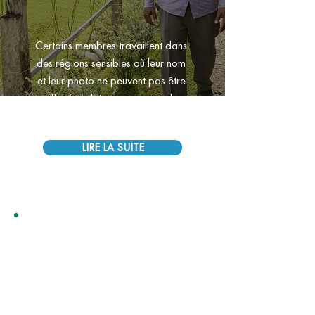
Certains membres travaillent dans 
des régions sensibles où leur nom 
et leur photo ne peuvent pas être 
affichés publiquement pour des 
raisons de sécurité.
LIRE LA SUITE
FONDS DE SUPPLÉMENT DE 
RETRAITE
Soutenez ceux et celles qui ont 