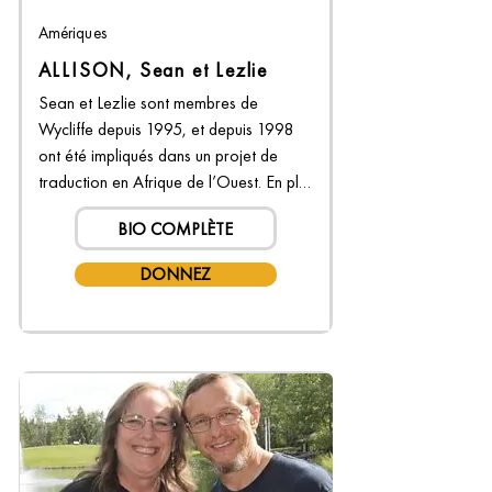
Amériques
ALLISON, Sean et Lezlie
Sean et Lezlie sont membres de 
Wycliffe depuis 1995, et depuis 1998 
ont été impliqués dans un projet de 
traduction en Afrique de l’Ouest. En plus 
de leur travail de traduction, Lezlie 
BIO COMPLÈTE
enseigne au partenaire de formation en 
traduction de Wycliffe au Canada – 
DONNEZ
Institut canadien de linguistique (CanIL) 
et Sean offre une formation 
linguistique…