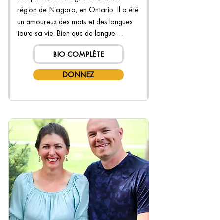
région de Niagara, en Ontario. Il a été 
un amoureux des mots et des langues 
toute sa vie. Bien que de langue 
maternelle anglaise, le français était sa 
BIO COMPLÈTE
matière préférée à l’école. Il est titulaire 
de diplômes de premier cycle en 
DONNEZ
traduction et linguistique français-
anglais (et a…