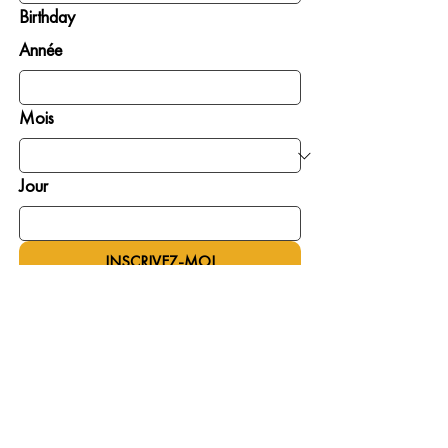
Birthday
Année
Mois
Jour
INSCRIVEZ-MOI
Donner
S’impliquer
Là où le besoin est le
Prier