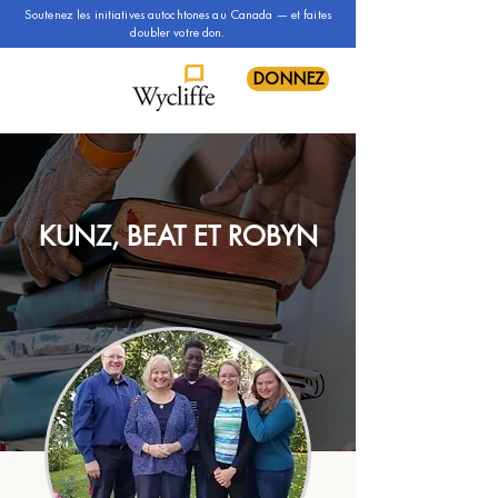
Soutenez les initiatives autochtones au Canada — et faites
doubler votre don.
DONNEZ
KUNZ, BEAT ET ROBYN