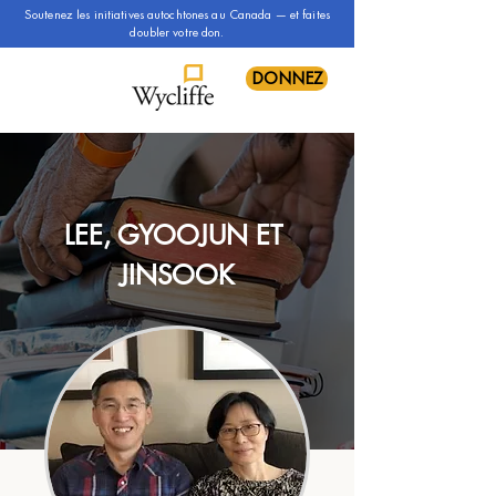
Soutenez les initiatives autochtones au Canada — et faites
doubler votre don.
DONNEZ
LEE, GYOOJUN ET 
JINSOOK