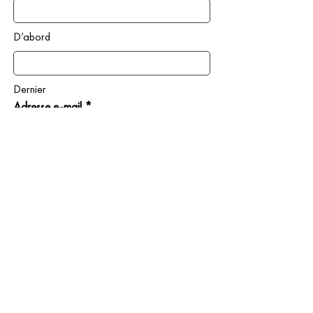
D’abord
Dernier
Adresse e-mail *
Birthday
Année
Mois
Jour