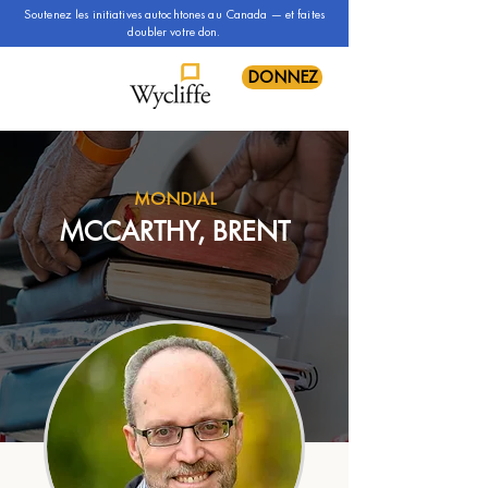
Soutenez les initiatives autochtones au Canada — et faites
doubler votre don.
DONNEZ
MONDIAL
MCCARTHY, BRENT