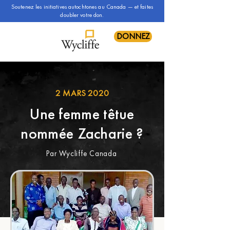
Soutenez les initiatives autochtones au Canada — et faites
doubler votre don.
DONNEZ
2 MARS 2020
Une femme têtue
nommée Zacharie ?
Par Wycliffe Canada