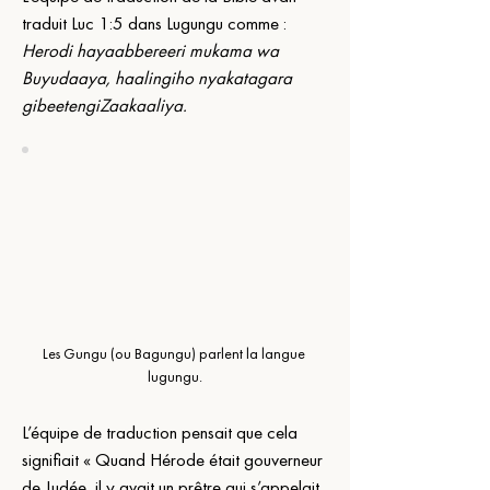
traduit Luc 1:5 dans Lugungu comme : 
Herodi hayaabbereeri mukama wa 
Buyudaaya, haalingiho nyakatagara 
gibeetengiZaakaaliya.
Les Gungu (ou Bagungu) parlent la langue 
lugungu.
L’équipe de traduction pensait que cela 
signifiait « Quand Hérode était gouverneur 
de Judée, il y avait un prêtre qui s’appelait 