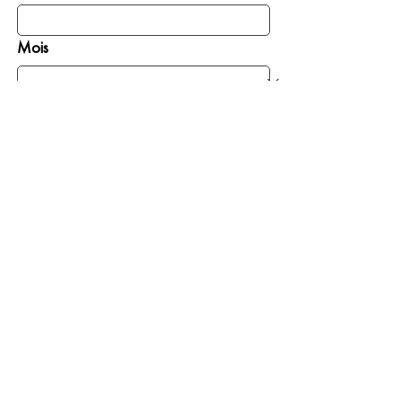
Mois
Jour
INSCRIVEZ-MOI
DONNER
S’IMPLIQUER
Là où le besoin est le
Prier
plus grand
Comme église
Tous les projets
La diaspora