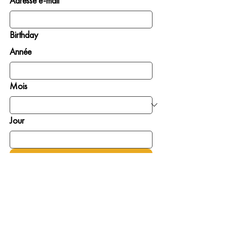
Adresse e-mail *
Birthday
Année
Mois
Jour
INSCRIVEZ-MOI
DONNER
S’IMPLIQUER