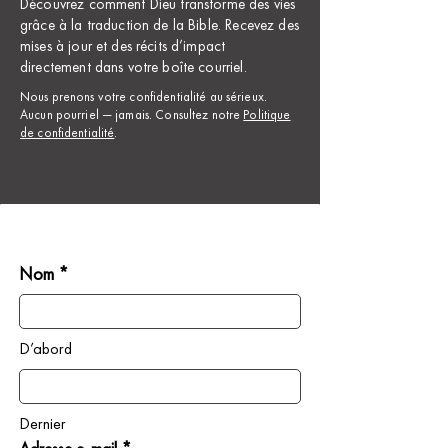
Découvrez comment Dieu transforme des vies
grâce à la traduction de la Bible. Recevez des
mises à jour et des récits d’impact
directement dans votre boîte courriel.
Nous prenons votre confidentialité au sérieux.
Aucun pourriel — jamais. Consultez notre
Politique
de confidentialité
.
Nom *
D’abord
Dernier