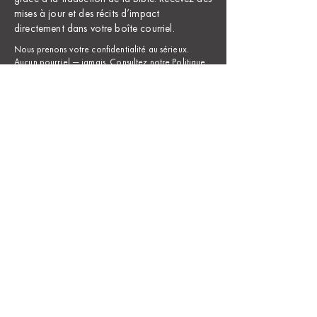
mises à jour et des récits d’impact
directement dans votre boîte courriel.
Nous prenons votre confidentialité au sérieux.
Aucun pourriel — jamais. Consultez notre
Politique
de confidentialité
.
Nom *
D’abord
Dernier
Adresse e-mail *