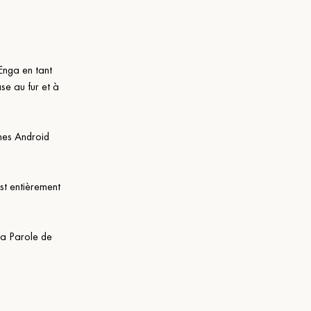
Enga en tant 
se au fur et à 
nes Android 
st entièrement 
la Parole de 