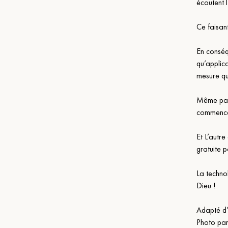
écoutent l
Ce faisan
En conséq
qu’applic
mesure que
Même parm
commencen
Et L’autre
gratuite 
La techno
Dieu !   
Adapté d’
Photo pa