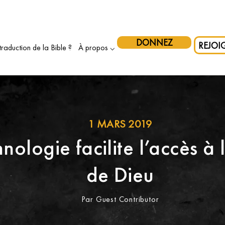
ez les initiatives autochtones au Canada — et faites doubler votr
DONNEZ
REJOI
traduction de la Bible ?
À propos ⌵
1 MARS 2019
nologie facilite l’accès à 
de Dieu
Par Guest Contributor