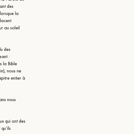
ant des 
 lorsque la 
placent 
r au soleil 
u des 
sant : 
 la Bible 
gin), nous ne 
pitre entier à 
ans nous 
ux qui ont des 
qu’ils 