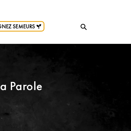
e don.
GNEZ SEMEURS
la Parole