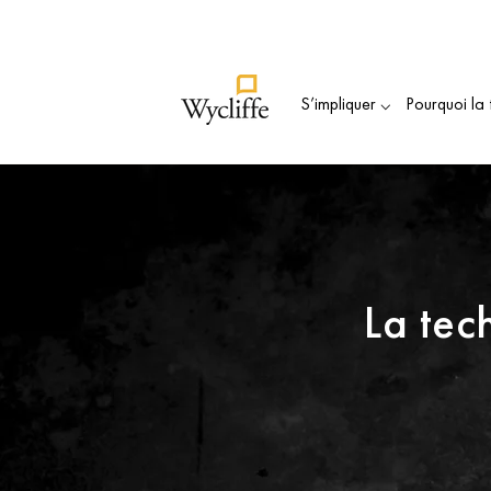
Souten
S’impliquer ⌵
Pourquoi la 
La tech