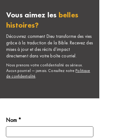
Vous aimez les
belles
histoires?
Découvrez comment Dieu transforme des vies
grâce à la traduction de la Bible. Recevez des
mises à jour et des récits d’impact
directement dans votre boîte courriel.
Nous prenons votre confidentialité au sérieux.
Aucun pourriel — jamais. Consultez notre
Politique
de confidentialité
.
Nom *