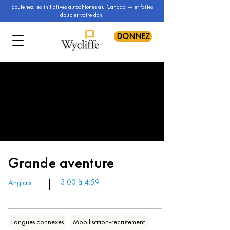
Soutenez les initiatives autochtones au Canada — et faites
doubler votre don.
DONNEZ
Grande aventure
Anglais
|
3:00 à 4:59
Langues connexes
Mobilisation-recrutement