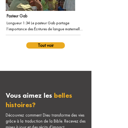
pour la mission qui nous a été donnée de porter 
le message de l’Évangile à chaque nation.
Pasteur Gab
Longueur 1:34 Le pasteur Gab partage 
l’importance des Écritures de langue maternelle.

Avec une histoire d’impact de sa communauté 
linguistique, Tetun.
Tout voir
Vous aimez les
belles
histoires?
Découvrez comment Dieu transforme des vies
grâce à la traduction de la Bible. Recevez des
mises à jour et des récits d’impact