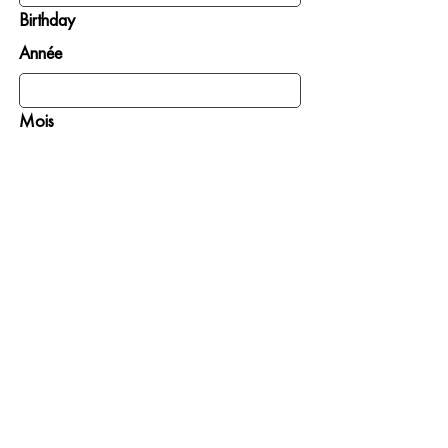
Birthday
Année
Mois
Jour
INSCRIVEZ-MOI
Donner
S’impliquer
Là où le besoin est le
Prier