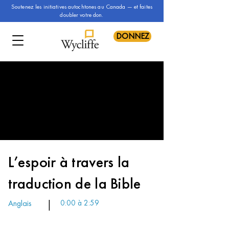
Soutenez les initiatives autochtones au Canada — et faites
doubler votre don.
DONNEZ
L’espoir à travers la
traduction de la Bible
Anglais
|
0:00 à 2:59