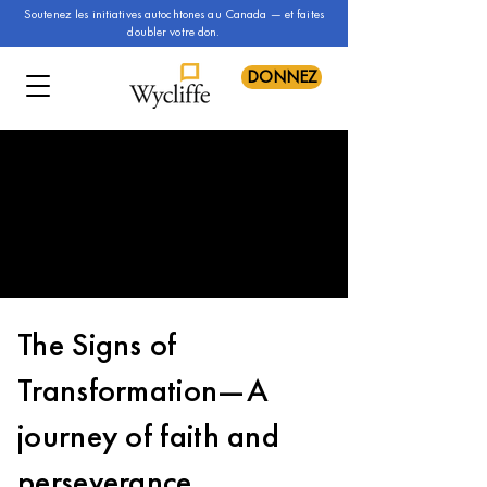
Soutenez les initiatives autochtones au Canada — et faites
doubler votre don.
DONNEZ
The Signs of
Transformation—A
journey of faith and
perseverance