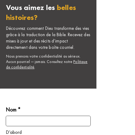
Vous aimez les
belles
histoires?
Découvrez comment Dieu transforme des vies
grâce à la traduction de la Bible. Recevez des
mises à jour et des récits d’impact
directement dans votre boîte courriel.
Nous prenons votre confidentialité au sérieux.
Aucun pourriel — jamais. Consultez notre
Politique
de confidentialité
.
Nom *
D’abord