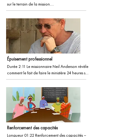
sur le terrain de la mission.

Suivez ce jeune mec dreadlocké lors de son 
voyage de six mois dans un pays lointain, alors 
que sa vue s’étend, visuellement et spirituellement.
Épuisement professionnel
Durée 2:11 Le missionnaire Neil Anderson révèle 
comment le fait de faire le ministère 24 heures sur 
24, 7 heures sur 24, 7 ans, a presque mis fin à sa 
carrière missionnaire.

Cela fait partie de la collection vidéo « Une 
lumière dans la jungle ».
Renforcement des capacités
Longueur 01:22 Renforcement des capacités – 