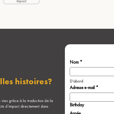
Impact
Nom *
lles histoires?
D’abord
Adresse e-mail *
ies grâce à la traduction de la
Birthday
cits d’impact directement dans
Année