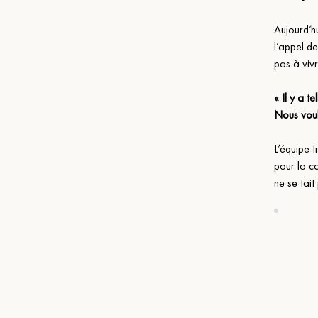
Aujourd’hu
l’appel de
pas à viv
« Il y a 
Nous voulo
L’équipe t
pour la c
ne se tait