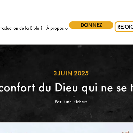
ez les initiatives autochtones au Canada — et faites doubler votr
DONNEZ
REJOI
traduction de la Bible ?
À propos ⌵
3 JUIN 2025
confort du Dieu qui ne se 
Par Ruth Richert