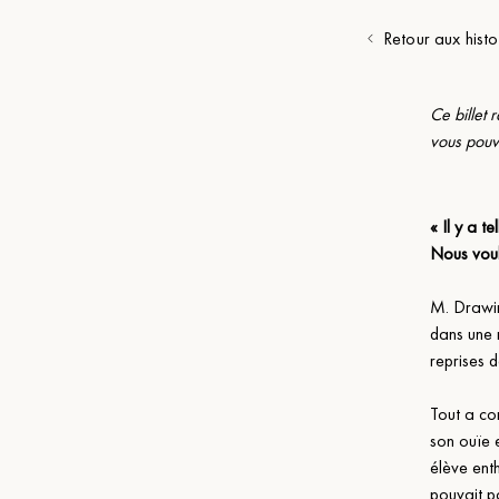
Retour aux histo
Ce billet
vous pouv
« Il y a 
Nous voulo
M. Drawin
dans une r
reprises d
Tout a co
son ouïe 
élève enth
pouvait pa