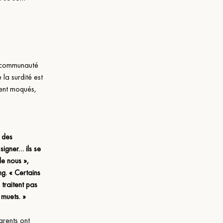
sa communauté 
la surdité est 
vent moqués, 
 des 
igner… ils se 
e nous », 
g. « Certains 
traitent pas 
 muets. »
arents ont 