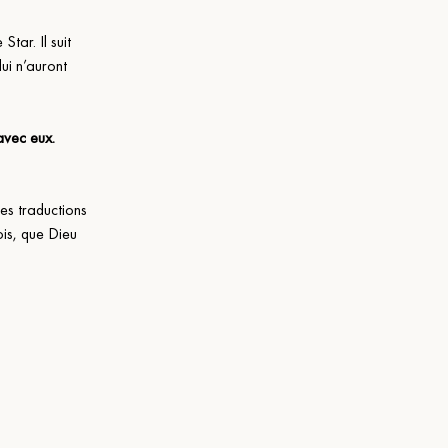
tar. Il suit 
ui n’auront 
avec eux. 
es traductions 
is, que Dieu 