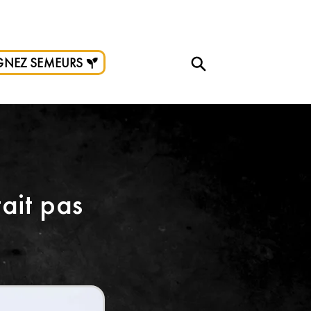
e don.
GNEZ SEMEURS
tait pas