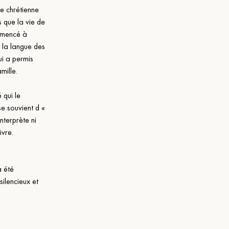
e chrétienne 
 que la vie de 
mencé à 
s la langue des 
ui a permis 
mille.
 qui le 
e souvient d « 
nterprète ni 
ivre.
 été 
ilencieux et 