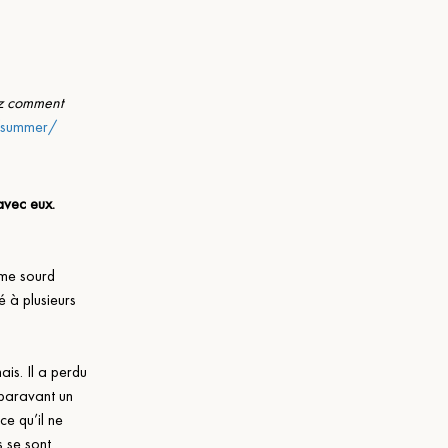
z comment 
a/summer/
avec eux. 
mme sourd 
é à plusieurs 
is. Il a perdu 
uparavant un 
e qu’il ne 
 se sont 