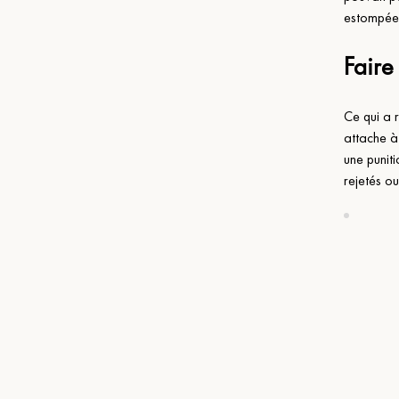
estompées
Faire
Ce qui a 
attache à 
une punit
rejetés o