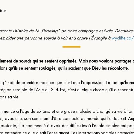
ires
 raconte l’histoire de M. Drawing* de notre campagne estivale
. 
Découvre
ez aider une personne sourde à voir et à croire l’Évangile à 
wycliffe.c
tellement de sourds qui se sentent opprimés. Mais nous voulons partager 
ns qu’ils se sentent soulagés, qu’ils sachent que Dieu les réconforte.
g* sait de première main ce que c’est que l’oppression. En tant qu’ho
égion sensible de l’Asie du Sud-Est, c’est quelque chose qu’il a rencontr
ans sa vie.
mmencé à l’âge de six ans, et une grave maladie a changé sa vie à jama
et, avec elle, son sentiment d’être connecté au monde qui l’entourait. A
ousiaste, il a commencé à avoir des difficultés à l’école simplement parc
s entendre ce que disait l’enseignant. Les interactions sociales normales