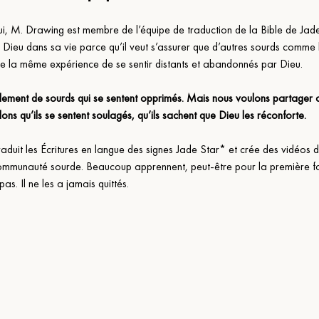
i, M. Drawing est membre de l’équipe de traduction de la Bible de Jade S
 Dieu dans sa vie parce qu’il veut s’assurer que d’autres sourds comme l
re la même expérience de se sentir distants et abandonnés par Dieu.
tellement de sourds qui se sentent opprimés. Mais nous voulons partager 
ns qu’ils se sentent soulagés, qu’ils sachent que Dieu les réconforte.
raduit les Écritures en langue des signes Jade Star* et crée des vidéos d
ommunauté sourde. Beaucoup apprennent, peut-être pour la première fo
 pas. Il ne les a jamais quittés.