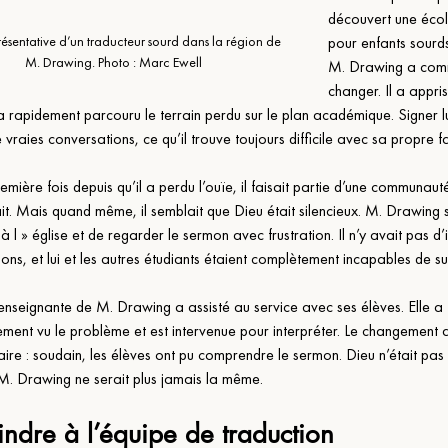
découvert une écol
pour enfants sourds
ésentative d’un traducteur sourd dans la région de 
M. Drawing. 
Photo : Marc Ewell
M. Drawing a com
changer. Il a appri
 a rapidement parcouru le terrain perdu sur le plan académique. Signer l
 vraies conversations, ce qu’il trouve toujours difficile avec sa propre fa
emière fois depuis qu’il a perdu l’ouïe, il faisait partie d’une communauté
t. Mais quand même, il semblait que Dieu était silencieux. M. Drawing s
 à l » église et de regarder le sermon avec frustration. Il n’y avait pas d’i
ions, et lui et les autres étudiants étaient complètement incapables de su
l’enseignante de M. Drawing a assisté au service avec ses élèves. Elle a 
ment vu le problème et est intervenue pour interpréter. Le changement a
ire : soudain, les élèves ont pu comprendre le sermon. Dieu n’était pas s
 M. Drawing ne serait plus jamais la même.
indre à l’équipe de traduction