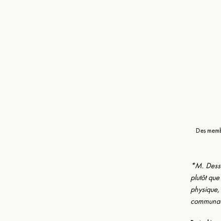
Des membr
*M. Dessi
plutôt que
physique, 
communaut