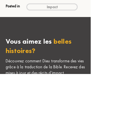
Posted in
Impact
Vous aimez les
belles
histoires?
Découvrez comment Dieu transforme des vies
grâce à la traduction de la Bible. Recevez des
mises à jour et des récits d’impact
directement dans votre boîte courriel.
Nous prenons votre confidentialité au sérieux.
Aucun pourriel — jamais. Consultez notre
Politique
de confidentialité
.