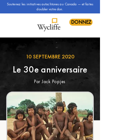
Soutenez les initiatives autochtones au Canada — et faites
doubler votre don.
DONNEZ
10 SEPTEMBRE 2020
Le 30e anniversaire
Par Jack Popjes